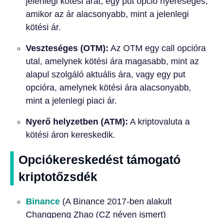
jelenlegi kötési árat; egy put opció nyereséges,
amikor az ár alacsonyabb, mint a jelenlegi
kötési ár.
Veszteséges (OTM):
Az OTM egy call opcióra
utal, amelynek kötési ára magasabb, mint az
alapul szolgáló aktuális ára, vagy egy put
opcióra, amelynek kötési ára alacsonyabb,
mint a jelenlegi piaci ár.
Nyerő helyzetben (ATM):
A kriptovaluta a
kötési áron kereskedik.
Opciókereskedést támogató
kriptotőzsdék
Binance
(A Binance 2017-ben alakult
Changpeng Zhao (CZ néven ismert)