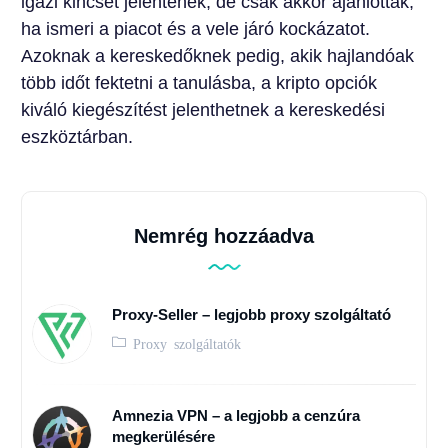
igazi kincset jelentenek, de csak akkor ajánlottak,
ha ismeri a piacot és a vele járó kockázatot.
Azoknak a kereskedőknek pedig, akik hajlandóak
több időt fektetni a tanulásba, a kripto opciók
kiváló kiegészítést jelenthetnek a kereskedési
eszköztárban.
Nemrég hozzáadva
Proxy-Seller – legjobb proxy szolgáltató
Proxy szolgáltatók
Amnezia VPN – a legjobb a cenzúra
megkerülésére