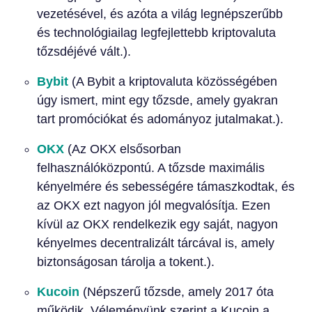
vezetésével, és azóta a világ legnépszerűbb
és technológiailag legfejlettebb kriptovaluta
tőzsdéjévé vált.).
Bybit
(A Bybit a kriptovaluta közösségében
úgy ismert, mint egy tőzsde, amely gyakran
tart promóciókat és adományoz jutalmakat.).
OKX
(Az OKX elsősorban
felhasználóközpontú. A tőzsde maximális
kényelmére és sebességére támaszkodtak, és
az OKX ezt nagyon jól megvalósítja. Ezen
kívül az OKX rendelkezik egy saját, nagyon
kényelmes decentralizált tárcával is, amely
biztonságosan tárolja a tokent.).
Kucoin
(Népszerű tőzsde, amely 2017 óta
működik. Véleményünk szerint a Kucoin a