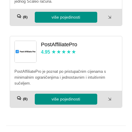
jednog Scaleo računa.
više pojedinosti
⇲
(0)
PostAffiliatePro
4.95
PostAffiliatePro je poznat po pristupačnim cijenama s
minimalnim ograničenjima i jednostavnim i intuitivnim
sučeljem.
više pojedinosti
⇲
(0)