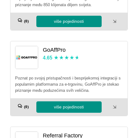
priznanje među 850 klijenata diljem svijeta.
više pojedinosti
⇲
(0)
GoAffPro
4.65
Poznat po svojoj pristupačnosti i besprijekornoj integraciji s
popularnim platformama za e-trgovinu, GoAffPro je stekao
priznanje među poduzećima svih veličina.
više pojedinosti
⇲
(0)
Referral Factory