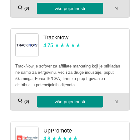
više pojedinosti
⇲
(0)
TrackNow
4.75
TrackNow je softver za affiliate marketing koji je prikladan
ne samo za e-trgovinu, već i za druge industrije, poput
iGaminga, Forex IB/CPA, firmi za prop-trgovanje i
distribuciju potencijalnih klijenata.
više pojedinosti
⇲
(0)
UpPromote
4.8