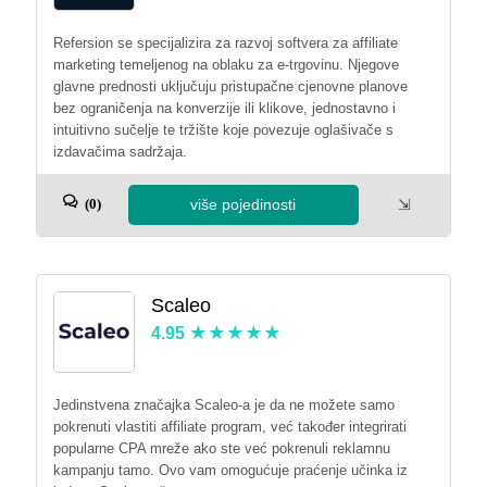
Refersion se specijalizira za razvoj softvera za affiliate
marketing temeljenog na oblaku za e-trgovinu. Njegove
glavne prednosti uključuju pristupačne cjenovne planove
bez ograničenja na konverzije ili klikove, jednostavno i
intuitivno sučelje te tržište koje povezuje oglašivače s
izdavačima sadržaja.
više pojedinosti
⇲
(0)
Scaleo
4.95
Jedinstvena značajka Scaleo-a je da ne možete samo
pokrenuti vlastiti affiliate program, već također integrirati
popularne CPA mreže ako ste već pokrenuli reklamnu
kampanju tamo. Ovo vam omogućuje praćenje učinka iz