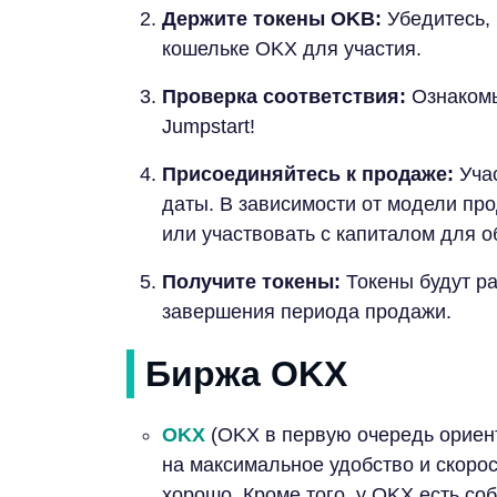
Держите токены OKB:
Убедитесь, 
кошельке OKX для участия.
Проверка соответствия:
Ознакомь
Jumpstart!
Присоединяйтесь к продаже:
Учас
даты. В зависимости от модели пр
или участвовать с капиталом для о
Получите токены:
Токены будут р
завершения периода продажи.
Биржа OKX
OKX
(OKX в первую очередь ориент
на максимальное удобство и скорос
хорошо. Кроме того, у OKX есть со